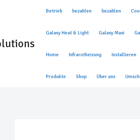
Betrieb
bezahlen
bezahlen
Cook
Galaxy Heat & Light
Galaxy Maxi
Ga
olutions
Home
Infrarotheizung
Installieren
Produkte
Shop
Über uns
Umsch