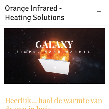
Orange Infrared -
Heating Solutions
Heerlijk... haal de warmte van
de zon in huis