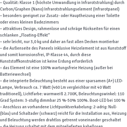
• Qualität: Klasse 1 (höchste Umwandlung in Infrarotstrahlung) durch
Carbon/Graphen (Nano) Infrarotstrahlungselement (Infrarotpanel)
• besonders geeignet zur Zusatz- oder Hauptheizung einer Toilette
oder eines kleinen Badezimmers
• attraktives Design, rahmenlose und schräge Rückseiten für einen
schlanken „Floating-Effekt“
• sehr leicht, nur 3,0 kg und daher an fast allen Decken montierbar
• die Außenseite des Paneels inklusive Heizelement ist aus Kunststoff
und somit korrosionsfrei, IP-Klasse 44, durch diese
Kunststoffkonstruktion ist keine Erdung erforderlich
• das Element ist eine 100% wartungsfreie Heizung (außer bei
Batteriewechsel)
• die integrierte Beleuchtung besteht aus einer sparsamen (A+) LED-
Lampe, Verbrauch ca. 7 Watt (460 Lm vergleichbar mit 40 Watt
traditionell), Lichtfarbe: warmweiß 2.700K, Beleuchtungswinkel: 110
Grad System: 3-stufig dimmbar 25 %-50% 100%. Boot-LED bei 100 %
• Anschluss an vorhandene Lichtpunktverkabelung: 2-adrig: Null-
(blau) und Schaltader (schwarz) reicht für die Installation aus, Heizung
und Beleuchtung werden drahtlos getrennt voneinander geschaltet
• die Heizung schaltet mit dem mitgelieferten kabellosen