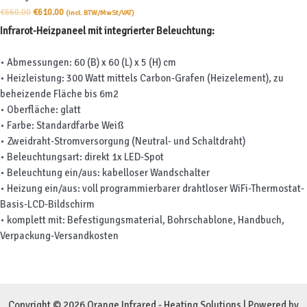
Ursprünglicher
Aktueller
€
660.00
€
610.00
(incl. BTW/MwSt/VAT)
Preis
Preis
Infrarot-Heizpaneel mit integrierter Beleuchtung:
war:
ist:
€660.00
€610.00.
• Abmessungen: 60 (B) x 60 (L) x 5 (H) cm
• Heizleistung: 300 Watt mittels Carbon-Grafen (Heizelement), zu
beheizende Fläche bis 6m2
• Oberfläche: glatt
• Farbe: Standardfarbe Weiß
• Zweidraht-Stromversorgung (Neutral- und Schaltdraht)
• Beleuchtungsart: direkt 1x LED-Spot
• Beleuchtung ein/aus: kabelloser Wandschalter
• Heizung ein/aus: voll programmierbarer drahtloser WiFi-Thermostat-
Basis-LCD-Bildschirm
• komplett mit: Befestigungsmaterial, Bohrschablone, Handbuch,
Verpackung-Versandkosten
Copyright © 2026 Orange Infrared - Heating Solutions | Powered by