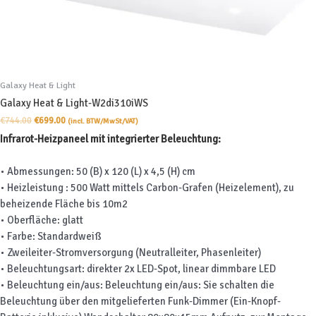
Galaxy Heat & Light
Galaxy Heat & Light-W2di310iWS
Ursprünglicher
Aktueller
€
744.00
€
699.00
(incl. BTW/MwSt/VAT)
Preis
Preis
Infrarot-Heizpaneel mit integrierter Beleuchtung:
war:
ist:
€744.00
€699.00.
• Abmessungen: 50 (B) x 120 (L) x 4,5 (H) cm
• Heizleistung : 500 Watt mittels Carbon-Grafen (Heizelement), zu
beheizende Fläche bis 10m2
• Oberfläche: glatt
• Farbe: Standardweiß
• Zweileiter-Stromversorgung (Neutralleiter, Phasenleiter)
• Beleuchtungsart: direkter 2x LED-Spot, linear dimmbare LED
• Beleuchtung ein/aus: Beleuchtung ein/aus: Sie schalten die
Beleuchtung über den mitgelieferten Funk-Dimmer (Ein-Knopf-