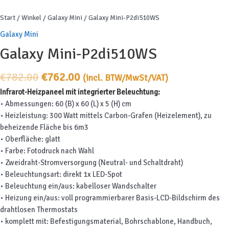
Start
/
Winkel
/
Galaxy Mini
/ Galaxy Mini-P2di510WS
Galaxy Mini
Galaxy Mini-P2di510WS
Ursprünglicher
Aktueller
€
782.00
€
762.00
(incl. BTW/MwSt/VAT)
Preis
Preis
Infrarot-Heizpaneel mit integrierter Beleuchtung:
war:
ist:
• Abmessungen: 60 (B) x 60 (L) x 5 (H) cm
€782.00
€762.00.
• Heizleistung: 300 Watt mittels Carbon-Grafen (Heizelement), zu
beheizende Fläche bis 6m3
• Oberfläche: glatt
• Farbe: Fotodruck nach Wahl
• Zweidraht-Stromversorgung (Neutral- und Schaltdraht)
• Beleuchtungsart: direkt 1x LED-Spot
• Beleuchtung ein/aus: kabelloser Wandschalter
• Heizung ein/aus: voll programmierbarer Basis-LCD-Bildschirm des
drahtlosen Thermostats
• komplett mit: Befestigungsmaterial, Bohrschablone, Handbuch,