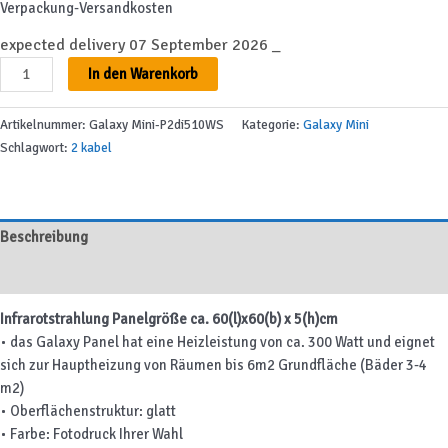
Verpackung-Versandkosten
expected delivery 07 September 2026 _
Galaxy
In den Warenkorb
Mini-
P2di510WS
Artikelnummer:
Galaxy Mini-P2di510WS
Kategorie:
Galaxy Mini
Menge
Schlagwort:
2 kabel
Beschreibung
Zusätzliche Informationen
Infrarotstrahlung Panelgröße ca. 60(l)x60(b) x 5(h)cm
• das Galaxy Panel hat eine Heizleistung von ca. 300 Watt und eignet
sich zur Hauptheizung von Räumen bis 6m2 Grundfläche (Bäder 3-4
m2)
• Oberflächenstruktur: glatt
• Farbe: Fotodruck Ihrer Wahl