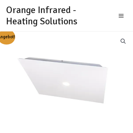
Zum
Orange Infrared -
Inhalt
springen
Heating Solutions
Main
Menu
ngebot!