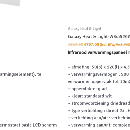
Galaxy Heat & Light
Galaxy Heat & Light-W3di520
Oorspronkelijke
Huidige
€
817.00
€
767.00
(incl. BTW/MwSt/VAT
prijs
prijs
Infrarood verwarmingspaneel m
was:
is:
€817.00.
€767.00.
• afmeting: 50(b) x 120(l) x 4,
warmingselement), te
• verwarmingsvermogen : 500 
verwarmen oppervlak tot 10m
• oppervlakte: glad
• kleur: standaard wit
• stroomvoorziening driedraad
• type verlichting : direct 2x L
• verlichting aan/uit : verlich
ermostaat basic LCD scherm
• verwarming aan/uit: comple