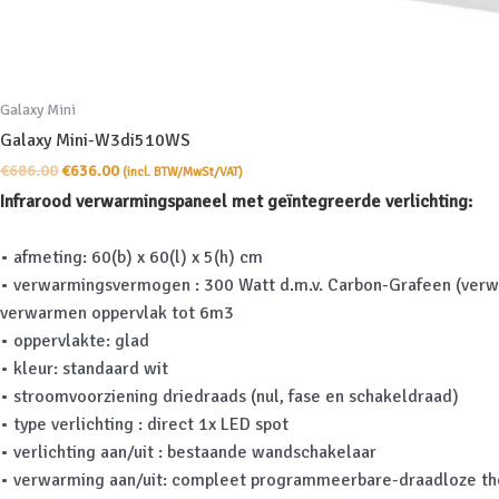
Galaxy Mini
Galaxy Mini-W3di510WS
Oorspronkelijke
Huidige
€
686.00
€
636.00
(incl. BTW/MwSt/VAT)
prijs
prijs
Infrarood verwarmingspaneel met geïntegreerde verlichting:
was:
is:
€686.00.
€636.00.
• afmeting: 60(b) x 60(l) x 5(h) cm
• verwarmingsvermogen : 300 Watt d.m.v. Carbon-Grafeen (ver
verwarmen oppervlak tot 6m3
• oppervlakte: glad
• kleur: standaard wit
• stroomvoorziening driedraads (nul, fase en schakeldraad)
• type verlichting : direct 1x LED spot
• verlichting aan/uit : bestaande wandschakelaar
• verwarming aan/uit: compleet programmeerbare-draadloze th