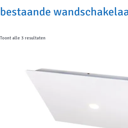
bestaande wandschakela
Gesorteerd
Toont alle 3 resultaten
op
prijs:
laag
naar
hoog