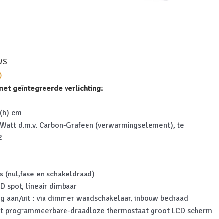
WS
)
et geïntegreerde verlichting:
5(h) cm
Watt d.m.v. Carbon-Grafeen (verwarmingselement), te
2
s (nul,fase en schakeldraad)
ED spot, lineair dimbaar
ting aan/uit : via dimmer wandschakelaar, inbouw bedraad
et programmeerbare-draadloze thermostaat groot LCD scherm