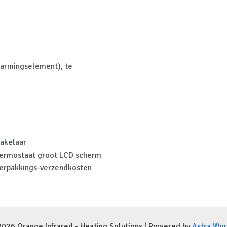
warmingselement), te
hakelaar
hermostaat groot LCD scherm
verpakkings-verzendkosten
2026 Orange Infrared - Heating Solutions | Powered by
Astra Wo