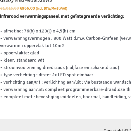
Galaxy Maxi -W3di520WS
Oorspronkelijke
Huidige
€
1,016.00
€
966.00
(incl. BTW/MwSt/VAT)
prijs
prijs
Infrarood verwarmingspaneel met geïntegreerde verlichting:
was:
is:
€1,016.00.
€966.00.
• afmeting: 76(b) x 120(l) x 4,5(h) cm
• verwarmingsvermogen : 800 Watt d.m.v. Carbon-Grafeen (ver
verwarmen oppervlak tot 10m2
• oppervlakte: glad
• kleur: standaard wit
• stroomvoorziening driedraads (nul,fase en schakeldraad)
• type verlichting : direct 2x LED spot dimbaar
• verlichting aan/uit : verlichting aan/uit : via bestaande wandsc
• verwarming aan/uit: compleet programmeerbare-draadloze t
• compleet met : bevestigingsmiddelen, boormal, handleiding, 
Copyright © 