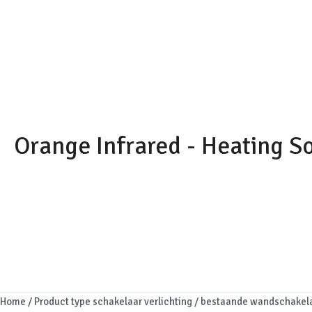
Ga
naar
de
inhoud
Orange Infrared - Heating S
Home
/ Product type schakelaar verlichting / bestaande wandschakel