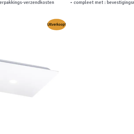
verpakkings-verzendkosten
• compleet met : bevestigings
Uitverkoop!