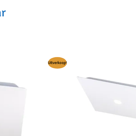
ar
Uitverkoop!