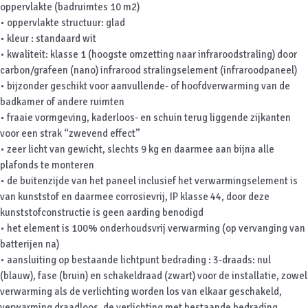
oppervlakte (badruimtes 10 m2)
• oppervlakte structuur: glad
• kleur : standaard wit
• kwaliteit: klasse 1 (hoogste omzetting naar infraroodstraling) door
carbon/grafeen (nano) infrarood stralingselement (infraroodpaneel)
• bijzonder geschikt voor aanvullende- of hoofdverwarming van de
badkamer of andere ruimten
• fraaie vormgeving, kaderloos- en schuin terug liggende zijkanten
voor een strak “zwevend effect”
• zeer licht van gewicht, slechts 9 kg en daarmee aan bijna alle
plafonds te monteren
• de buitenzijde van het paneel inclusief het verwarmingselement is
van kunststof en daarmee corrosievrij, IP klasse 44, door deze
kunststofconstructie is geen aarding benodigd
• het element is 100% onderhoudsvrij verwarming (op vervanging van
batterijen na)
• aansluiting op bestaande lichtpunt bedrading : 3-draads: nul
(blauw), fase (bruin) en schakeldraad (zwart) voor de installatie, zowel
verwarming als de verlichting worden los van elkaar geschakeld,
verwarming draadloos, de verlichting met bestaande bedrading