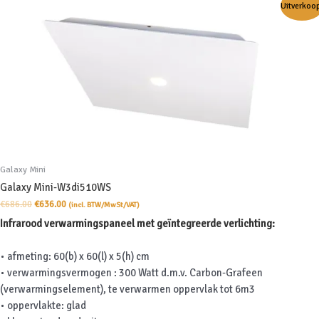
Uitverkoo
Galaxy Mini
Galaxy Mini-W3di510WS
Oorspronkelijke
Huidige
€
686.00
€
636.00
(incl. BTW/MwSt/VAT)
prijs
prijs
Infrarood verwarmingspaneel met geïntegreerde verlichting:
was:
is:
€686.00.
€636.00.
• afmeting: 60(b) x 60(l) x 5(h) cm
• verwarmingsvermogen : 300 Watt d.m.v. Carbon-Grafeen
(verwarmingselement), te verwarmen oppervlak tot 6m3
• oppervlakte: glad