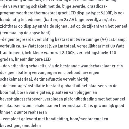
• de verwarming schakelt met de, bijgeleverde, draadloze-
programmeerbare thermostaat groot LCD display type: 520RF, is ook
handmatig te bedienen (batterijen 2x AA bijgeleverd), aan/uit is
zichtbaar op display en via de signaal led op de zijkant van het paneel
(eenmaal op de kopse kant)
•de geïntegreerde verlichting bestaat uit twee zuinige (A+) LED lamp,
verbruik ca. 14 Watt totaal (920 Lm totaal, vergelijkbaar met 80 Watt
traditioneel), lichtkleur: warm wit 2.700K, verlichtingshoek: 110
graden, lineair dimbare LED
• de verlichting schakelt u via de bestaande wandschakelaar er zijn
dus geen batterij vervangingen en u behoudt uw eigen
schakelmateriaal, de timerfunctie vervalt hierbij
• de montage/installatie bestaat globaal uit het plaatsen van de
boormal, boren van 4 gaten, plaatsen van pluggen en
bevestigingsschroeven, verbinden plafondbedrading met het paneel
en plaatsen wandschakelaar en thermostaat. Dit is gewoonlijk goed
binnen 2 uur te realiseren
• compleet geleverd met handleiding, boor/montagemal en
bevestigingsmiddelen