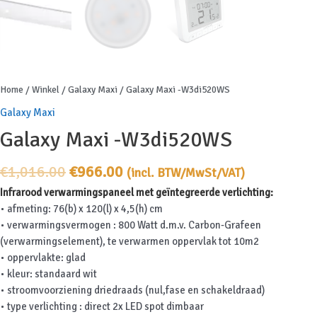
Home
/
Winkel
/
Galaxy Maxi
/ Galaxy Maxi -W3di520WS
Galaxy Maxi
Galaxy Maxi -W3di520WS
Oorspronkelijke
Huidige
€
1,016.00
€
966.00
(incl. BTW/MwSt/VAT)
prijs
prijs
Infrarood verwarmingspaneel met geïntegreerde verlichting:
was:
is:
• afmeting: 76(b) x 120(l) x 4,5(h) cm
€1,016.00.
€966.00.
• verwarmingsvermogen : 800 Watt d.m.v. Carbon-Grafeen
(verwarmingselement), te verwarmen oppervlak tot 10m2
• oppervlakte: glad
• kleur: standaard wit
• stroomvoorziening driedraads (nul,fase en schakeldraad)
• type verlichting : direct 2x LED spot dimbaar