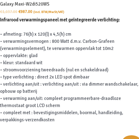
Galaxy Maxi-W2di520WS
Oorspronkelijke
Huidige
€
1,037.00
€
987.00
(incl. BTW/MwSt/VAT)
prijs
prijs
Infrarood verwarmingspaneel met geïntegreerde verlichting:
was:
is:
€1,037.00.
€987.00.
• afmeting: 76(b) x 120(l) x 4,5(h) cm
• verwarmingsvermogen : 800 Watt d.m.v. Carbon-Grafeen
(verwarmingselement), te verwarmen oppervlak tot 10m2
• oppervlakte: glad
• kleur: standaard wit
• stroomvoorziening tweedraads (nul en schakeldraad)
• type verlichting : direct 2x LED spot dimbaar
• verlichting aan/uit : verlichting aan/uit : via dimmer wandschakelaar,
opbouw op batterij
• verwarming aan/uit: compleet programmeerbare-draadloze
thermostaat groot LCD scherm
• compleet met : bevestigingsmiddelen, boormal, handleiding,
verpakkings-verzendkosten