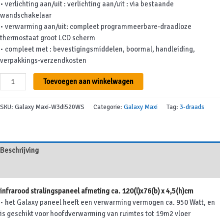
• verlichting aan/uit : verlichting aan/uit : via bestaande
wandschakelaar
• verwarming aan/uit: compleet programmeerbare-draadloze
thermostaat groot LCD scherm
• compleet met : bevestigingsmiddelen, boormal, handleiding,
verpakkings-verzendkosten
Galaxy
Toevoegen aan winkelwagen
Maxi
-
SKU:
Galaxy Maxi-W3di520WS
Categorie:
Galaxy Maxi
Tag:
3-draads
W3di520WS
aantal
Beschrijving
Aanvullende informatie
infrarood stralingspaneel afmeting ca. 120(l)x76(b) x 4,5(h)cm
• het Galaxy paneel heeft een verwarming vermogen ca. 950 Watt, en
is geschikt voor hoofdverwarming van ruimtes tot 19m2 vloer