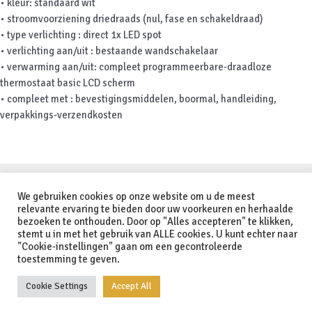
• kleur: standaard wit
• stroomvoorziening driedraads (nul, fase en schakeldraad)
• type verlichting : direct 1x LED spot
• verlichting aan/uit : bestaande wandschakelaar
• verwarming aan/uit: compleet programmeerbare-draadloze
thermostaat basic LCD scherm
• compleet met : bevestigingsmiddelen, boormal, handleiding,
verpakkings-verzendkosten
Copyright © 2026 Orange Infrared - Heating Solutions | Powered by
We gebruiken cookies op onze website om u de meest
Astra WordPress thema
relevante ervaring te bieden door uw voorkeuren en herhaalde
bezoeken te onthouden. Door op "Alles accepteren" te klikken,
stemt u in met het gebruik van ALLE cookies. U kunt echter naar
Nederlands
Deutsch
(
Duits
)
English
(
Engels
)
"Cookie-instellingen" gaan om een gecontroleerde
toestemming te geven.
Cookie Settings
Accept All