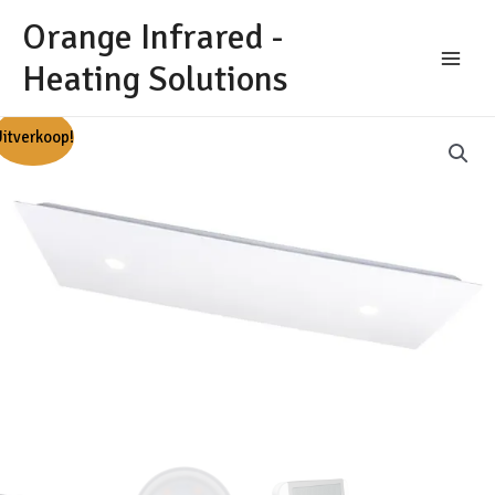
Ga
Orange Infrared -
naar
de
Heating Solutions
Main
inhoud
Menu
itverkoop!